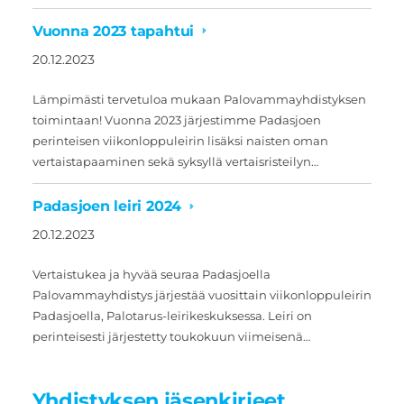
Vuonna 2023 tapahtui
20.12.2023
Lämpimästi tervetuloa mukaan Palovammayhdistyksen
toimintaan! Vuonna 2023 järjestimme Padasjoen
perinteisen viikonloppuleirin lisäksi naisten oman
vertaistapaaminen sekä syksyllä vertaisristeilyn…
Padasjoen leiri 2024
20.12.2023
Vertaistukea ja hyvää seuraa Padasjoella
Palovammayhdistys järjestää vuosittain viikonloppuleirin
Padasjoella, Palotarus-leirikeskuksessa. Leiri on
perinteisesti järjestetty toukokuun viimeisenä…
Yhdistyksen jäsenkirjeet