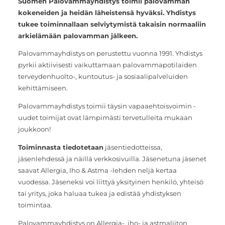
Suomen Palovammayhdistys toimii palovamman
kokeneiden ja heidän läheistensä hyväksi. Yhdistys
tukee toiminnallaan selviytymistä takaisin normaaliin
arkielämään palovamman jälkeen.
Palovammayhdistys on perustettu vuonna 1991. Yhdistys
pyrkii aktiivisesti vaikuttamaan palovammapotilaiden
terveydenhuolto-, kuntoutus- ja sosiaalipalveluiden
kehittämiseen.
Palovammayhdistys toimii täysin vapaaehtoisvoimin -
uudet toimijat ovat lämpimästi tervetulleita mukaan
joukkoon!
Toiminnasta tiedotetaan
jäsentiedotteissa,
jäsenlehdessä ja näillä verkkosivuilla. Jäsenetuna jäsenet
saavat Allergia, Iho & Astma -lehden neljä kertaa
vuodessa. Jäseneksi voi liittyä yksityinen henkilö, yhteisö
tai yritys, joka haluaa tukea ja edistää yhdistyksen
toimintaa.
Palovammayhdistys on Allergia-, iho- ja astmaliiton