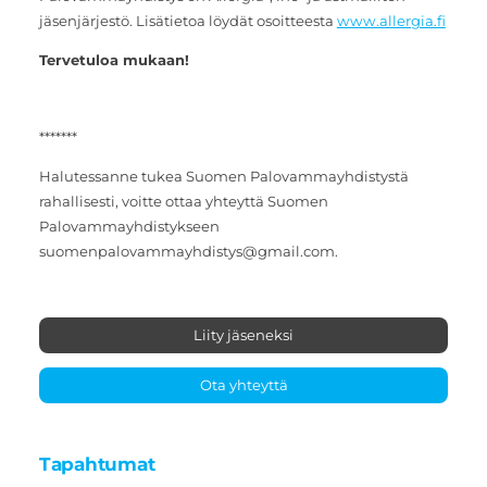
jäsenjärjestö. Lisätietoa löydät osoitteesta
www.allergia.fi
Tervetuloa mukaan!
*******
Halutessanne tukea Suomen Palovammayhdistystä
rahallisesti, voitte ottaa yhteyttä Suomen
Palovammayhdistykseen
suomenpalovammayhdistys@gmail.com.
Liity jäseneksi
Ota yhteyttä
Tapahtumat